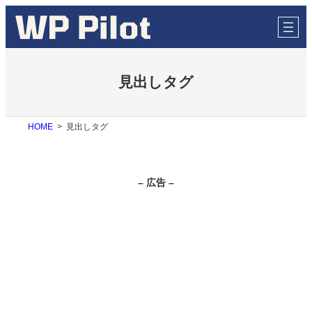
内
容
を
ス
キ
ッ
見出しタグ
プ
HOME
見出しタグ
– 広告 –