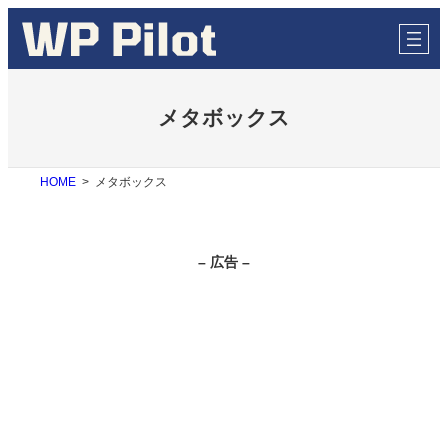
内
容
を
ス
キ
ッ
メタボックス
プ
HOME
メタボックス
– 広告 –