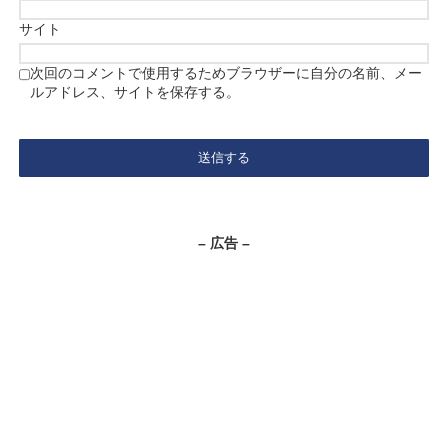
サイト
次回のコメントで使用するためブラウザーに自分の名前、メー
ルアドレス、サイトを保存する。
A
l
t
e
– 広告 –
r
n
a
t
i
v
e
: