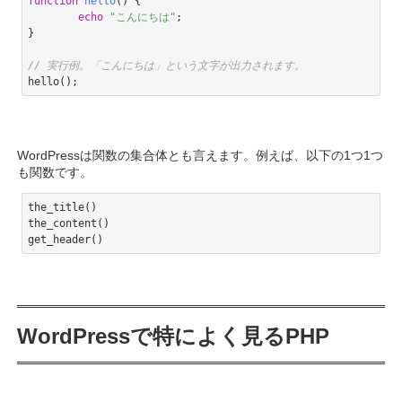
function
hello
()
{

echo
"こんにちは"
;

}

// 実行例。「こんにちは」という文字が出力されます。
hello();
Code language:
PHP
(
php
)
WordPressは関数の集合体とも言えます。例えば、以下の1つ1つ
も関数です。
the_title()

the_content()

get_header()
Code language:
PHP
(
php
)
WordPressで特によく見るPHP