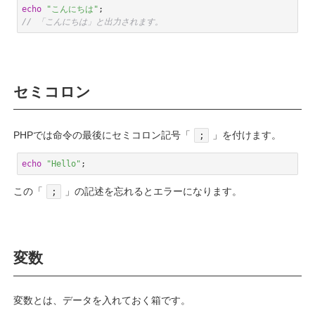
echo
"こんにちは"
// 「こんにちは」と出力されます。
Code language:
PHP
(
php
)
セミコロン
PHPでは命令の最後にセミコロン記号「
」を付けます。
;
echo
"Hello"
;
Code language:
PHP
(
php
)
この「
」の記述を忘れるとエラーになります。
;
変数
変数とは、データを入れておく箱です。