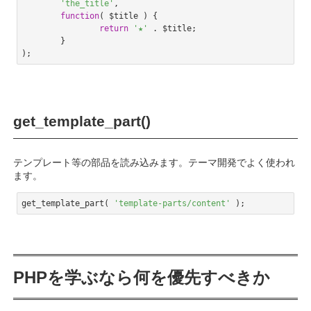
'the_title'
,

function
( $title )
{

return
'★'
 . $title;

	}

Code language:
PHP
(
php
)
get_template_part()
テンプレート等の部品を読み込みます。テーマ開発でよく使われ
ます。
get_template_part( 
'template-parts/content'
 );
Code language:
PHP
(
php
)
PHPを学ぶなら何を優先すべきか