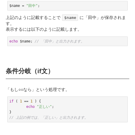
$name = 
"田中"
;
Code language:
PHP
(
php
)
上記のように記載することで
に「田中」が保存されま
$name
す。
表示するには以下のように記載します。
echo
 $name; 
// 「田中」と出力されます。
Code language:
PHP
(
php
)
条件分岐（if文）
「もし○○なら」という処理です。
if
 ( 
1
 == 
1
 ) {

echo
"正しい"
;

// 上記の例では、「正しい」と出力されます。
Code language:
PHP
(
php
)