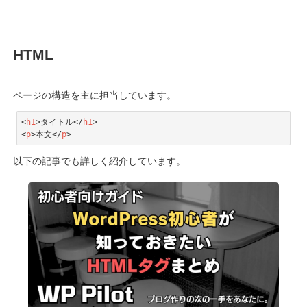
HTML
ページの構造を主に担当しています。
<
h1
>
タイトル
</
h1
>
<
p
>
本文
</
p
>
Code language:
HTML, XML
(
xml
)
以下の記事でも詳しく紹介しています。