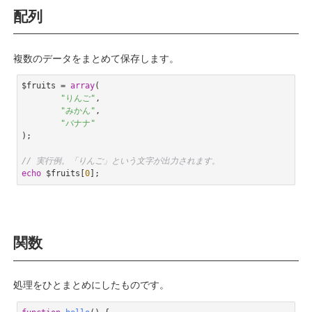
配列
複数のデータをまとめて保存します。
$fruits = 
array
(

"りんご"
,

"みかん"
,

"バナナ"
);

// 実行例。「りんご」という文字が出力されます。
echo
 $fruits[
0
];
Code language:
PHP
(
php
)
関数
処理をひとまとめにしたものです。