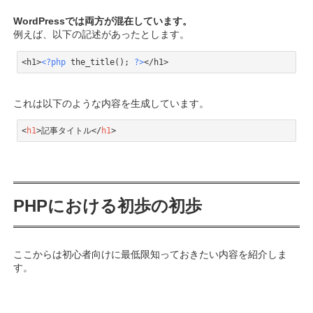
WordPressでは両方が混在しています。
例えば、以下の記述があったとします。
<h1>
<?php
 the_title(); 
?>
</h1>
Code language:
PHP
(
php
)
これは以下のような内容を生成しています。
<
h1
>
記事タイトル
</
h1
>
Code language:
HTML, XML
(
xml
)
PHPにおける初歩の初歩
ここからは初心者向けに最低限知っておきたい内容を紹介しま
す。