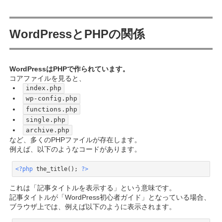
4.3.
WordPress上での扱い
5.
PHPにおける初歩の初歩
WordPressとPHPの関係
5.1.
PHP開始・終了タグ
5.2.
echo
WordPressはPHPで作られています。
コアファイルを見ると、
5.3.
セミコロン
index.php
wp-config.php
5.4.
変数
functions.php
single.php
5.5.
条件分岐（if文）
archive.php
など、多くのPHPファイルが存在します。
例えば、以下のようなコードがあります。
5.6.
繰り返し処理（ループ）
<?php
 the_title(); 
?>
5.7.
配列
Code language:
PHP
(
php
)
これは「記事タイトルを表示する」という意味です。
5.8.
関数
記事タイトルが「WordPress初心者ガイド」となっている場合、
ブラウザ上では、例えば以下のように表示されます。
6.
WordPressで特によく見るPHP