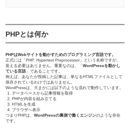
1.
PHPとは何か
2.
WordPressとPHPの関係
3.
PHPを学ぶと何ができるのか
PHPとは何か
3.1.
処理内容を理解できる
3.2.
エラーの意味が分かる
PHPはWebサイトを動かすためのプログラミング言語です。
正式には「PHP: Hypertext Preprocessor」という名称ですが、
覚える必要はありません。重要なのは、「
WordPressを動かし
3.3.
テーマをカスタマイズできる
ている言語
」であることです。
例えば、あなたが投稿した記事は、単なるHTMLファイルとして
3.4.
プラグイン開発・ブロック作成の第一歩にな
保存されているわけではありません。
る
WordPressは、大まかには以下のような流れで動作しています。
データベースから記事情報を取得
4.
PHPとHTMLの違い
PHPが内容を組み立てる
HTMLを生成
4.1.
HTML
ブラウザへ表示
つまりPHPは、
WordPressの裏側で働くエンジン
のような存在
4.2.
PHP
です。