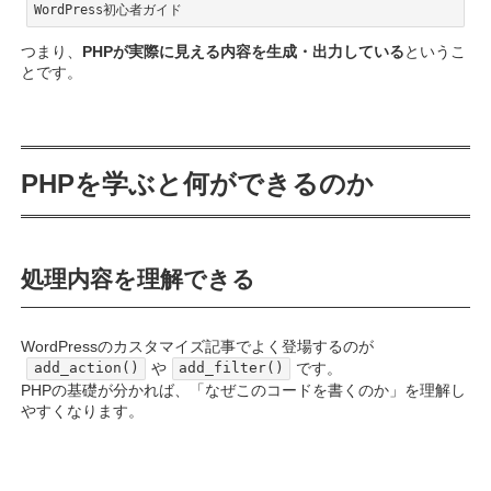
WordPress初心者ガイド
6.1.
add_action()
Code language:
plaintext
(
plaintext
)
つまり、
PHPが実際に見える内容を生成・出力している
というこ
6.2.
add_filter()
とです。
6.3.
get_template_part()
7.
PHPを学ぶなら何を優先すべきか
PHPを学ぶと何ができるのか
8.
初心者がやりがちな失敗例
8.1.
親テーマのfunctions.phpを編集する
処理内容を理解できる
8.2.
コピペだけで理解した気になる
WordPressのカスタマイズ記事でよく登場するのが
8.3.
セミコロンの付け忘れ・括弧の閉じ忘れ
や
です。
add_action()
add_filter()
PHPの基礎が分かれば、「なぜこのコードを書くのか」を理解し
8.4.
本番環境で試す
やすくなります。
9.
【余談】AI時代でもPHPを学ぶ価値はあるのか
10.
まとめ