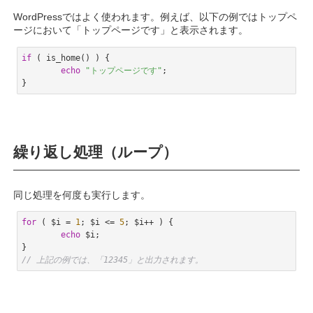
WordPressではよく使われます。例えば、以下の例ではトップペ
ージにおいて「トップページです」と表示されます。
if
 ( is_home() ) {

echo
"トップページです"
;

}
Code language:
PHP
(
php
)
繰り返し処理（ループ）
同じ処理を何度も実行します。
for
 ( $i = 
1
; $i <= 
5
; $i++ ) {

echo
 $i;

// 上記の例では、「12345」と出力されます。
Code language:
PHP
(
php
)