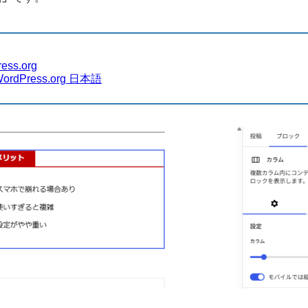
ess.org
Press.org 日本語