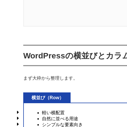
1.
WordPressの横並びとカラムの違い
2.
横並び（Row）の特徴と使いどころ
2.1.
横並びの特徴
WordPressの横並びとカ
2.2.
横並びの使用例
2.3.
横並びが向いているケース
まず大枠から整理します。
3.
カラム（Columns）の特徴と使いどこ
横並び（Row）
3.1.
カラムの特徴
軽い横配置
3.2.
カラムの使用例（比較）
自然に並べる用途
シンプルな要素向き