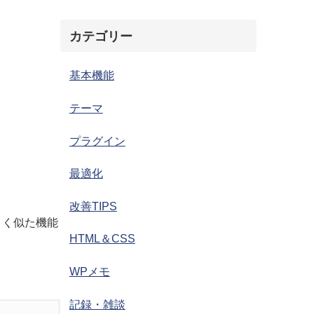
カテゴリー
基本機能
テーマ
プラグイン
最適化
改善TIPS
よく似た機能
HTML＆CSS
WPメモ
記録・雑談