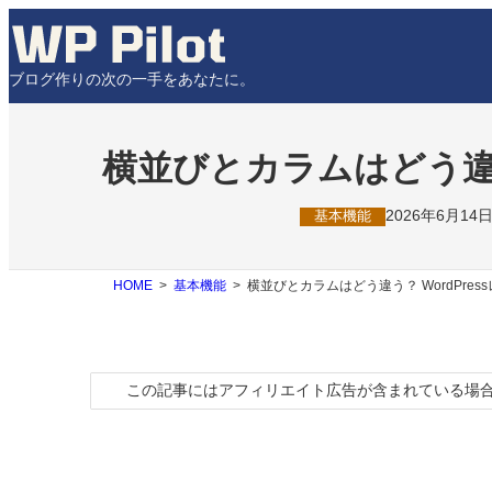
内
容
を
ブログ作りの次の一手をあなたに。
ス
キ
ッ
プ
横並びとカラムはどう違う
2026年6月14
基本機能
HOME
基本機能
横並びとカラムはどう違う？ WordPre
この記事にはアフィリエイト広告が含まれている場