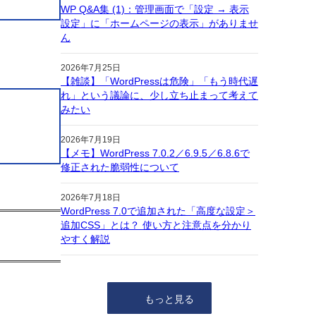
WP Q&A集 (1)：管理画面で「設定 → 表示
設定」に「ホームページの表示」がありませ
ん
2026年7月25日
【雑談】「WordPressは危険」「もう時代遅
れ」という議論に、少し立ち止まって考えて
みたい
2026年7月19日
【メモ】WordPress 7.0.2／6.9.5／6.8.6で
修正された脆弱性について
2026年7月18日
WordPress 7.0で追加された「高度な設定＞
追加CSS」とは？ 使い方と注意点を分かり
やすく解説
もっと見る