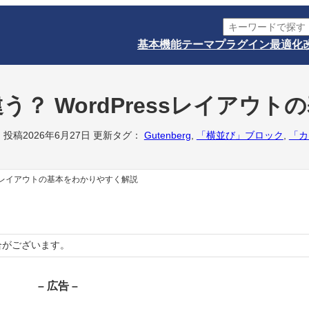
検
索
基本機能
テーマ
プラグイン
最適化
？ WordPressレイアウ
日 投稿
2026年6月27日 更新
タグ：
Gutenberg
, 
「横並び」ブロック
, 
「カ
ssレイアウトの基本をわかりやすく解説
合がございます。
– 広告 –