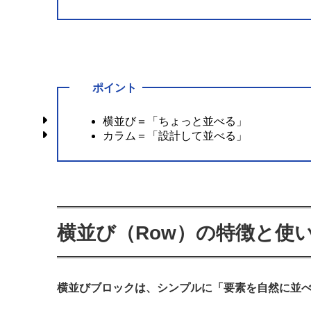
3.3.
カラムが向いているケース
4.
横並びとカラムの使い分け（実践ルー
4.1.
横並びを使うべき場面
ポイント
4.2.
カラムを使うべき場面
横並び＝「ちょっと並べる」
カラム＝「設計して並べる」
5.
よくある失敗例
5.1.
横並びで無理に構造化
5.2.
カラムの使いすぎ
横並び（Row）の特徴と使
6.
まとめ
横並びブロックは、シンプルに「要素を自然に並