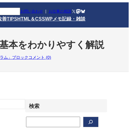
X
Mastodon
Bluesky
お問い合わせ
|
お仕事の相談
改善TIPS
HTML＆CSS
WPメモ
記録・雑談
トの基本をわかりやすく解説
ラム」ブロック
コメント (0)
検索
検
索