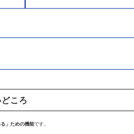
ル）
いどころ
べる」ための機能
です。